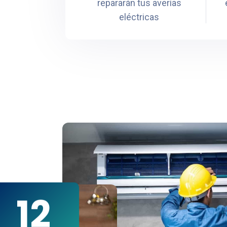
repararán tus averías
eléctricas
12