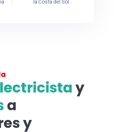
ia
la Costa del Sol
la
lectricista
y
s
a
res y