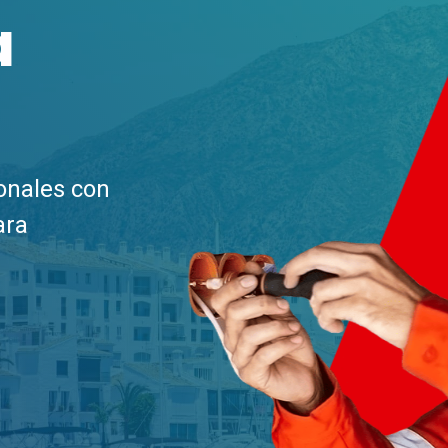
a
ionales con
ara