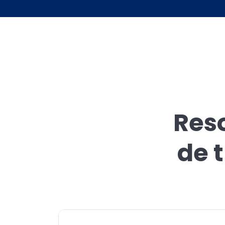
Res
de 