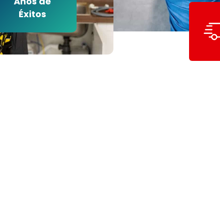
Años de
Éxitos