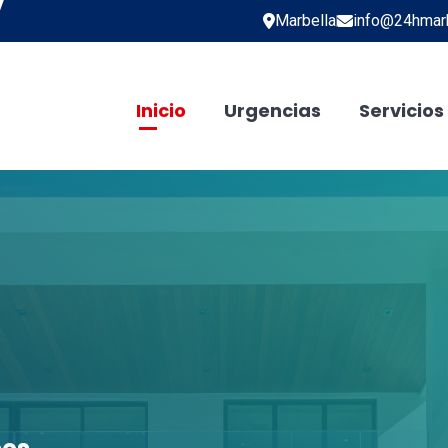
Marbella
info@24hmarb
Inicio
Urgencias
Servicios