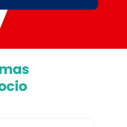
emas
ocio