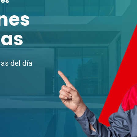
ces
nes
ias
as del día