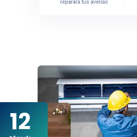
reparará tus averías
12