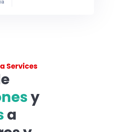
ia
a Services
de
ones
y
s
a